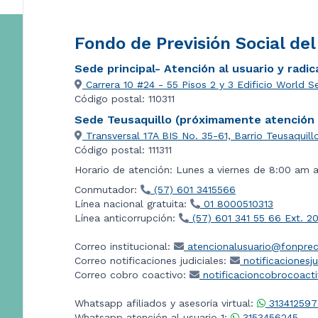
Fondo de Previsión Social de
Sede principal- Atención al usuario y radi
Carrera 10 #24 - 55 Pisos 2 y 3 Edificio World S
Código postal: 110311
Sede Teusaquillo (próximamente atención a
Transversal 17A BIS No. 35-61, Barrio Teusaquill
Código postal: 111311
Horario de atención: Lunes a viernes de 8:00 am 
Conmutador:
(57) 601 3415566
Línea nacional gratuita:
01 8000510313
Línea anticorrupción:
(57) 601 341 55 66 Ext. 2
Correo institucional:
atencionalusuario@fonprec
Correo notificaciones judiciales:
notificacionesj
Correo cobro coactivo:
notificacioncobrocoact
Whatsapp afiliados y asesoria virtual:
313412597
Whatsapp atención al usuario 1:
3153456245