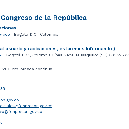
l Congreso de la República
caciones
ervice
, Bogotá D.C., Colombia
l usuario y radicaciones, estaremos informando )
o.
, Bogotá D.C., Colombia Línea Sede Teusaquillo: (57) 601 5252
a 5:00 pm jornada continua
039
on.gov.co
udiciales@fonprecon.gov.co
ivo@fonprecon.gov.co
5