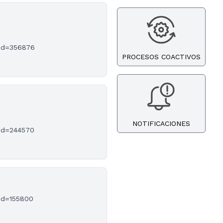
?id=356876
PROCESOS COACTIVOS
NOTIFICACIONES
?id=244570
?id=155800