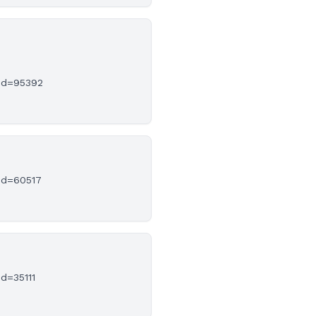
?id=95392
?id=60517
d=35111