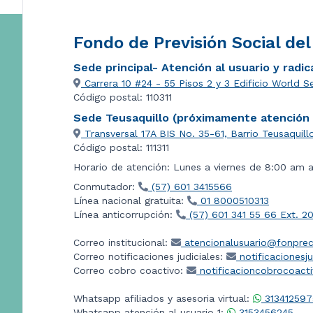
Fondo de Previsión Social de
Sede principal- Atención al usuario y radi
Carrera 10 #24 - 55 Pisos 2 y 3 Edificio World S
Código postal: 110311
Sede Teusaquillo (próximamente atención a
Transversal 17A BIS No. 35-61, Barrio Teusaquill
Código postal: 111311
Horario de atención: Lunes a viernes de 8:00 am 
Conmutador:
(57) 601 3415566
Línea nacional gratuita:
01 8000510313
Línea anticorrupción:
(57) 601 341 55 66 Ext. 2
Correo institucional:
atencionalusuario@fonprec
Correo notificaciones judiciales:
notificacionesj
Correo cobro coactivo:
notificacioncobrocoact
Whatsapp afiliados y asesoria virtual:
313412597
Whatsapp atención al usuario 1:
3153456245