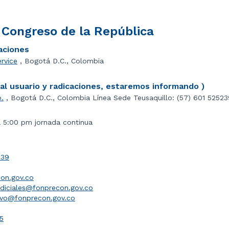
l Congreso de la República
caciones
ervice
, Bogotá D.C., Colombia
l usuario y radicaciones, estaremos informando )
o.
, Bogotá D.C., Colombia Línea Sede Teusaquillo: (57) 601 5252
a 5:00 pm jornada continua
039
on.gov.co
udiciales@fonprecon.gov.co
ivo@fonprecon.gov.co
5