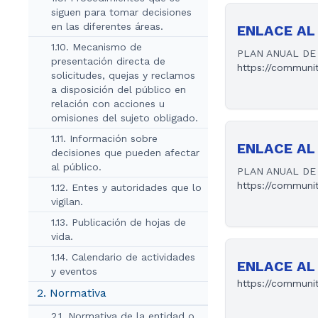
siguen para tomar decisiones
en las diferentes áreas.
ENLACE AL 
1.10. Mecanismo de
PLAN ANUAL DE 
presentación directa de
https://communi
solicitudes, quejas y reclamos
a disposición del público en
relación con acciones u
omisiones del sujeto obligado.
1.11. Información sobre
ENLACE AL 
decisiones que pueden afectar
al público.
PLAN ANUAL DE 
https://communi
1.12. Entes y autoridades que lo
vigilan.
1.13. Publicación de hojas de
vida.
1.14. Calendario de actividades
ENLACE AL 
y eventos
https://communi
2. Normativa
2.1. Normativa de la entidad o