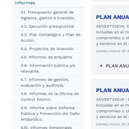
Informes
4.1. Presupuesto general de
PLAN ANUA
ingresos, gastos e inversión.
4.2. Ejecución presupuestal
ADVERTENCIA: El 
incluidas en el 
4.3. Plan Estratégico y Plan de
compromiso u obl
Acción.
y servicios en él
4.4. Proyectos de Inversión.
jueves, marzo 26 
4.5. Informes de empalme
4.6. Información pública y/o
PLAN ANU
relevante.
4.7. Informes de gestión,
evaluación y auditoría.
PLAN ANUA
4.8. Informes de la Oficina de
Control Interno.
ADVERTENCIA : El
incluidas en el 
4.9. Informe sobre Defensa
compromiso u obl
Pública y Prevención del Daño
y servicios en él
Antijurídico.
jueves, marzo 26 
4.10. Informes trimestrales