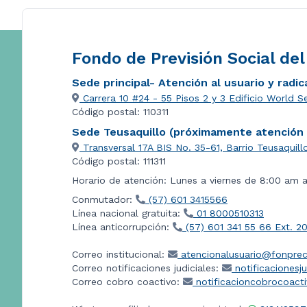
Fondo de Previsión Social de
Sede principal- Atención al usuario y radi
Carrera 10 #24 - 55 Pisos 2 y 3 Edificio World S
Código postal: 110311
Sede Teusaquillo (próximamente atención a
Transversal 17A BIS No. 35-61, Barrio Teusaquill
Código postal: 111311
Horario de atención: Lunes a viernes de 8:00 am 
Conmutador:
(57) 601 3415566
Línea nacional gratuita:
01 8000510313
Línea anticorrupción:
(57) 601 341 55 66 Ext. 2
Correo institucional:
atencionalusuario@fonprec
Correo notificaciones judiciales:
notificacionesj
Correo cobro coactivo:
notificacioncobrocoact