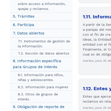
sobre acceso a información,
quejas y reclamos.
1.11. Infor
5. Trámites
6. Participa
A partir de la 
a parejas del mi
7. Datos abiertos
con el fin de cr
ideas, la Entida
7.1. Instrumentos de gestión de
entidad con el fi
la información.
Finalmente, el C
7.2. Sección de datos abiertos
cual es de oblig
8. Información específica
martes, junio 25 d
para Grupos de Interés
8.1. Información para niños,
niñas y adolescentes.
8.2. Información para mujeres
1.12. Entes 
8.3. Otros de grupos de
Entes que ejerce
interés.
reclamos en rela
9. Obligación de reporte de
martes, junio 25 d