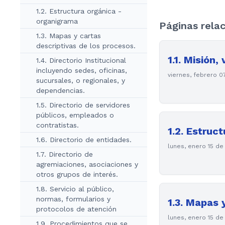
1.2. Estructura orgánica -
organigrama
Páginas rela
1.3. Mapas y cartas
descriptivas de los procesos.
1.1. Misión,
1.4. Directorio Institucional
incluyendo sedes, oficinas,
viernes, febrero 0
sucursales, o regionales, y
dependencias.
1.5. Directorio de servidores
públicos, empleados o
contratistas.
1.2. Estruc
1.6. Directorio de entidades.
lunes, enero 15 de
1.7. Directorio de
agremiaciones, asociaciones y
otros grupos de interés.
1.8. Servicio al público,
normas, formularios y
1.3. Mapas 
protocolos de atención
lunes, enero 15 de
1.9. Procedimientos que se