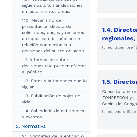
siguen para tomar decisiones
en las diferentes áreas.
1.10. Mecanismo de
presentación directa de
1.4. Direct
solicitudes, quejas y reclamos
regionales,
a disposición del público en
relación con acciones u
lunes, diciembre 1
omisiones del sujeto obligado.
1.11. Información sobre
decisiones que pueden afectar
al público.
1.5. Direct
1.12. Entes y autoridades que lo
vigilan.
Consulte la info
1.13. Publicación de hojas de
FONPRECON y se d
vida.
Social del Congr
1.14. Calendario de actividades
lunes, enero 15 de
y eventos
2. Normativa
2.1. Normativa de la entidad o