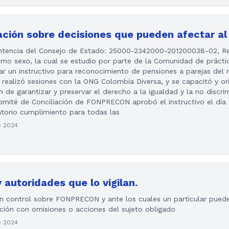
mación sobre decisiones que pueden afectar al 
Sentencia del Consejo de Estado: 25000-2342000-201200038-02, R
smo sexo, la cual se estudio por parte de la Comunidad de práct
ear un instructivo para reconocimiento de pensiones a parejas de
d realizó sesiones con la ONG Colombia Diversa, y se capacitó y ori
n de garantizar y preservar el derecho a la igualdad y la no discri
omité de Conciliación de FONPRECON aprobó el instructivo el día 
atorio cumplimiento para todas las
e 2024
y autoridades que lo vigilan.
n control sobre FONPRECON y ante los cuales un particular puede
ción con omisiones o acciones del sujeto obligado
e 2024