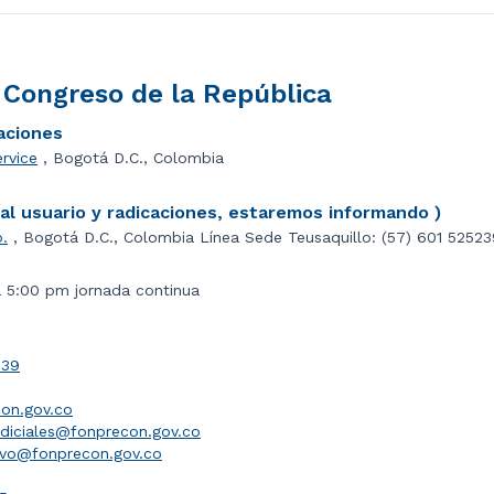
l Congreso de la República
caciones
ervice
, Bogotá D.C., Colombia
l usuario y radicaciones, estaremos informando )
o.
, Bogotá D.C., Colombia Línea Sede Teusaquillo: (57) 601 5252
a 5:00 pm jornada continua
039
on.gov.co
udiciales@fonprecon.gov.co
ivo@fonprecon.gov.co