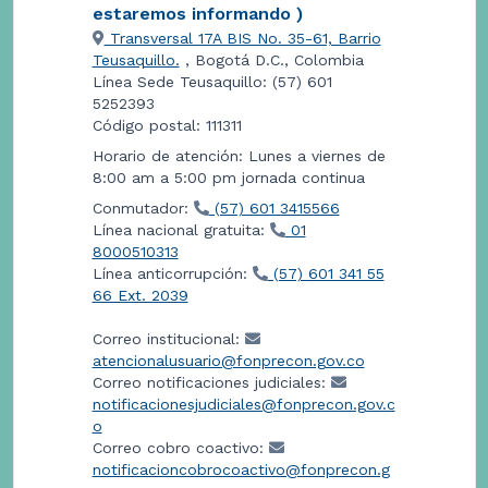
estaremos informando )
Transversal 17A BIS No. 35-61, Barrio
Teusaquillo.
, Bogotá D.C., Colombia
Línea Sede Teusaquillo: (57) 601
5252393
Código postal: 111311
Horario de atención: Lunes a viernes de
8:00 am a 5:00 pm jornada continua
Conmutador:
(57) 601 3415566
Línea nacional gratuita:
01
8000510313
Línea anticorrupción:
(57) 601 341 55
66 Ext. 2039
Correo institucional:
atencionalusuario@fonprecon.gov.co
Correo notificaciones judiciales:
notificacionesjudiciales@fonprecon.gov.c
o
Correo cobro coactivo:
notificacioncobrocoactivo@fonprecon.g