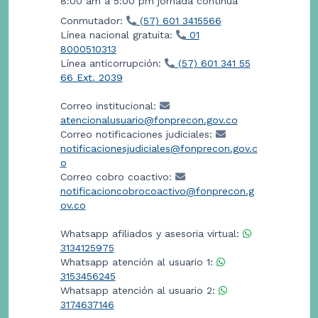
8:00 am a 5:00 pm jornada continua
Conmutador:
(57) 601 3415566
Línea nacional gratuita:
01
8000510313
Línea anticorrupción:
(57) 601 341 55
66 Ext. 2039
Correo institucional:
atencionalusuario@fonprecon.gov.co
Correo notificaciones judiciales:
notificacionesjudiciales@fonprecon.gov.c
o
Correo cobro coactivo:
notificacioncobrocoactivo@fonprecon.g
ov.co
Whatsapp afiliados y asesoria virtual:
3134125975
Whatsapp atención al usuario 1:
3153456245
Whatsapp atención al usuario 2:
3174637146