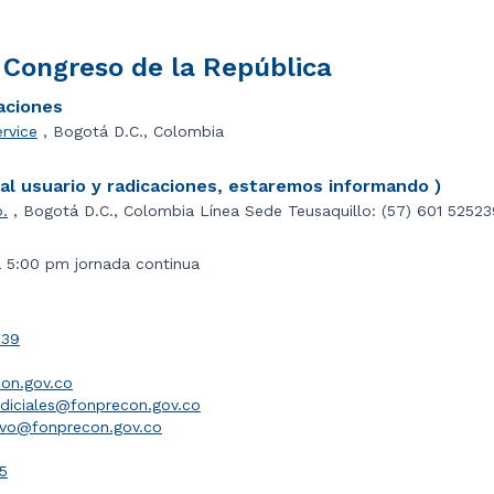
l Congreso de la República
caciones
ervice
, Bogotá D.C., Colombia
l usuario y radicaciones, estaremos informando )
o.
, Bogotá D.C., Colombia Línea Sede Teusaquillo: (57) 601 5252
a 5:00 pm jornada continua
039
on.gov.co
udiciales@fonprecon.gov.co
ivo@fonprecon.gov.co
5