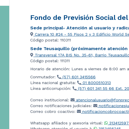
Fondo de Previsión Social de
Sede principal- Atención al usuario y radi
Carrera 10 #24 - 55 Pisos 2 y 3 Edificio World S
Código postal: 110311
Sede Teusaquillo (próximamente atención a
Transversal 17A BIS No. 35-61, Barrio Teusaquill
Código postal: 111311
Horario de atención: Lunes a viernes de 8:00 am 
Conmutador:
(57) 601 3415566
Línea nacional gratuita:
01 8000510313
Línea anticorrupción:
(57) 601 341 55 66 Ext. 2
Correo institucional:
atencionalusuario@fonprec
Correo notificaciones judiciales:
notificacionesj
Correo cobro coactivo:
notificacioncobrocoact
Whatsapp afiliados y asesoria virtual:
313412597
Whatsapp atención al usuario 1:
3153456245