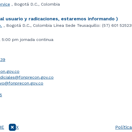
ervice
, Bogotá D.C., Colombia
l usuario y radicaciones, estaremos informando )
o.
, Bogotá D.C., Colombia Línea Sede Teusaquillo: (57) 601 5252
a 5:00 pm jornada continua
039
on.gov.co
udiciales@fonprecon.gov.co
ivo@fonprecon.gov.co
5
BE
X
Polític