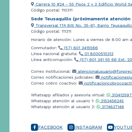
Carrera 10 #24 - 55 Pisos 2 y 3 Edificio World S
Código postal: 110311
Sede Teusaquillo (próximamente atención a
Transversal 17A BIS No. 35-61, Barrio Teusaquill
Código postal: 111311
Horario de atención: Lunes a viernes de 8:00 am 
Conmutador:
(57) 601 3415566
Línea nacional gratuita:
01 8000510313
Línea anticorrupción:
(57) 601 341 55 66 Ext. 2
Correo institucional:
atencionalusuario@fonprec
Correo notificaciones judiciales:
notificacionesj
Correo cobro coactivo:
notificacioncobrocoact
Whatsapp afiliados y asesoria virtual:
313412597
Whatsapp atención al usuario 1:
3153456245
Whatsapp atención al usuario 2:
3174637146
FACEBOOK
INSTAGRAM
YOUTU