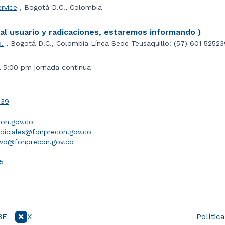
ervice
, Bogotá D.C., Colombia
l usuario y radicaciones, estaremos informando )
o.
, Bogotá D.C., Colombia Línea Sede Teusaquillo: (57) 601 5252
a 5:00 pm jornada continua
039
on.gov.co
udiciales@fonprecon.gov.co
ivo@fonprecon.gov.co
5
BE
X
Polític