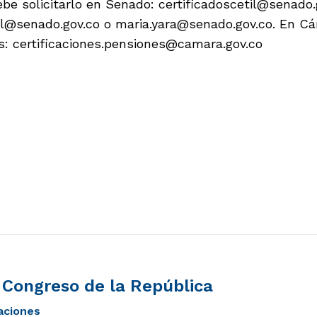
ebe solicitarlo en Senado:
certificadoscetil@senado.
ol@senado.gov.co
o
maria.yara@senado.gov.co
. En C
s:
certificaciones.pensiones@camara.gov.co
l Congreso de la República
caciones