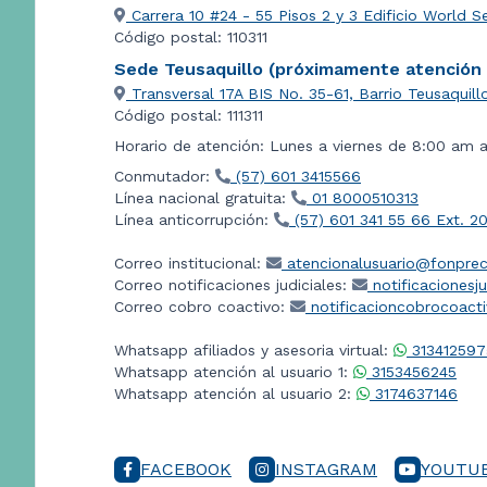
Carrera 10 #24 - 55 Pisos 2 y 3 Edificio World S
Código postal: 110311
Sede Teusaquillo (próximamente atención a
Transversal 17A BIS No. 35-61, Barrio Teusaquill
Código postal: 111311
Horario de atención: Lunes a viernes de 8:00 am 
Conmutador:
(57) 601 3415566
Línea nacional gratuita:
01 8000510313
Línea anticorrupción:
(57) 601 341 55 66 Ext. 2
Correo institucional:
atencionalusuario@fonprec
Correo notificaciones judiciales:
notificacionesj
Correo cobro coactivo:
notificacioncobrocoact
Whatsapp afiliados y asesoria virtual:
313412597
Whatsapp atención al usuario 1:
3153456245
Whatsapp atención al usuario 2:
3174637146
FACEBOOK
INSTAGRAM
YOUTU